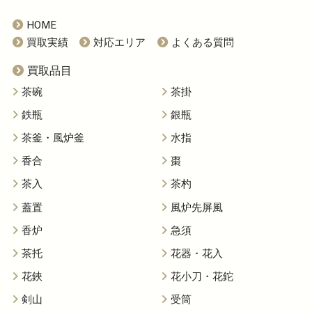
HOME
買取実績
対応エリア
よくある質問
買取品目
茶碗
茶掛
鉄瓶
銀瓶
茶釜・風炉釜
水指
香合
棗
茶入
茶杓
蓋置
風炉先屏風
香炉
急須
茶托
花器・花入
花鋏
花小刀・花鉈
剣山
受筒