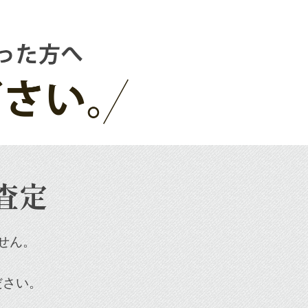
査定
せん。
ださい。