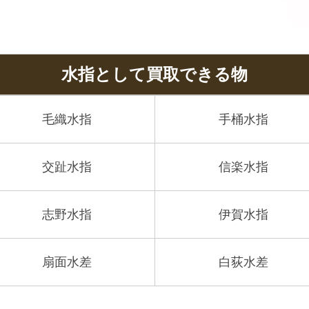
水指として買取できる物
毛織水指
手桶水指
交趾水指
信楽水指
志野水指
伊賀水指
扇面水差
白荻水差