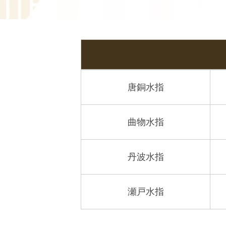
唐銅水指
曲物水指
丹波水指
瀬戸水指