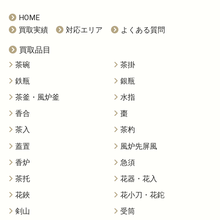
HOME
買取実績
対応エリア
よくある質問
買取品目
茶碗
茶掛
鉄瓶
銀瓶
茶釜・風炉釜
水指
香合
棗
茶入
茶杓
蓋置
風炉先屏風
香炉
急須
茶托
花器・花入
花鋏
花小刀・花鉈
剣山
受筒