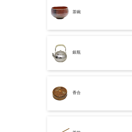
茶碗
銀瓶
香合