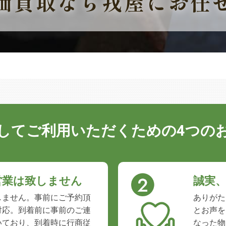
価買取なら戎屋にお任
してご利用いただくための
4つの
営業は致しません
誠実
しません。事前にご予約頂
ありがた
対応。到着前に事前のご連
とお声を
いており、到着時に行商従
なった物