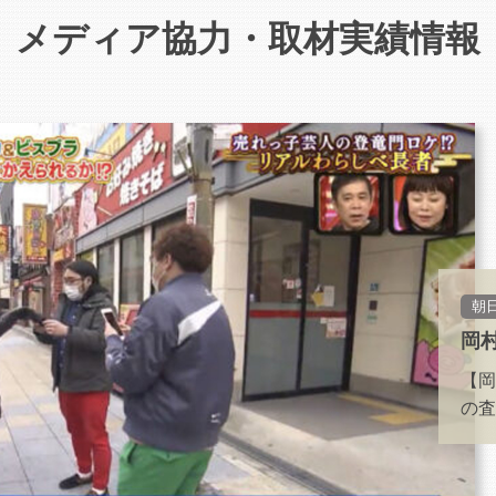
メディア協力・取材実績情報
朝
岡
【岡
の査