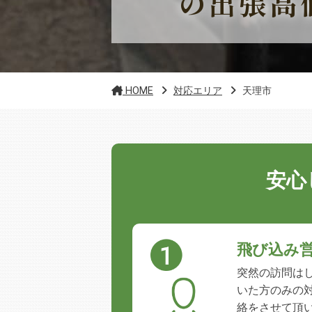
の出張高
HOME
対応エリア
天理市
安心
飛び込み
突然の訪問は
いた方のみの
絡をさせて頂