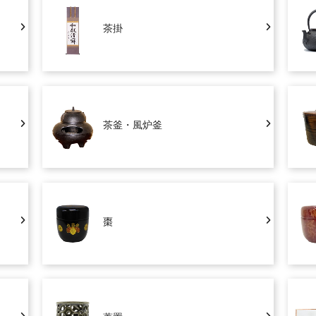
茶掛
茶釜・風炉釜
棗