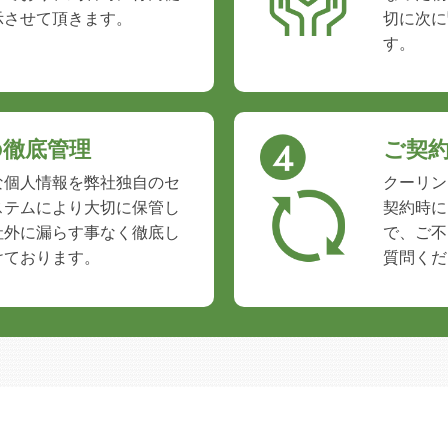
示させて頂きます。
切に次に
す。
の徹底管理
ご契
な個人情報を弊社独自のセ
クーリン
ステムにより大切に保管し
契約時に
社外に漏らす事なく徹底し
で、ご不
けております。
質問くだ